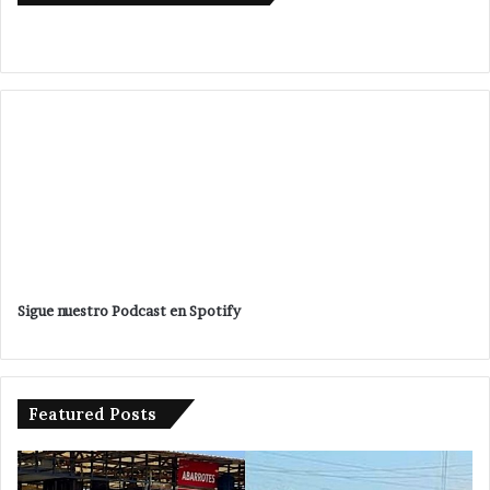
Sigue nuestro Podcast en Spotify
Featured Posts
Avanza
Da
investigación
ba