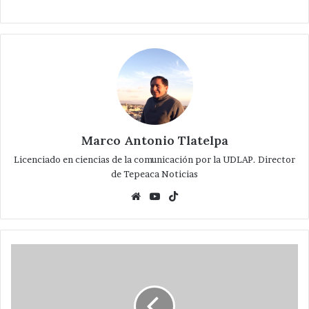
Marco Antonio Tlatelpa
Licenciado en ciencias de la comunicación por la UDLAP. Director
de Tepeaca Noticias
Website
YouTube
TikTok
Videos:Concurso
de
Canto
realizado
por