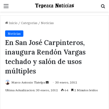
Menu
B
Inicio
/
Categorias
/
Noticias
Noticias
En San José Carpinteros,
inaugura Rendón Vargas
techado y salón de usos
múltiples
Send
Marco Antonio Tlatelpa
30 enero, 2012
an
Ultima Actualizacion: 30 enero, 2012
64
2 Minutos leidos
email