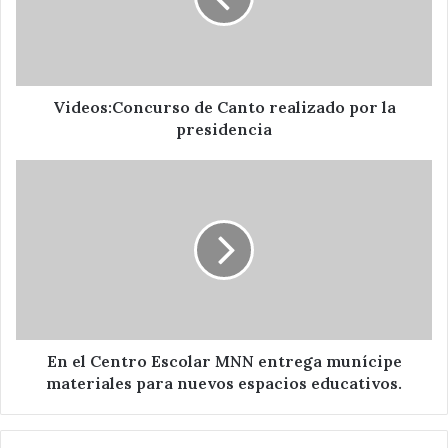
la
presidencia
Videos:Concurso de Canto realizado por la
presidencia
En
el
Centro
Escolar
MNN
entrega
munícipe
materiales
para
nuevos
En el Centro Escolar MNN entrega munícipe
espacios
materiales para nuevos espacios educativos.
educativos.