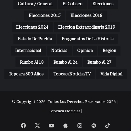
Cultura / General
El Coliseo
Elecciones
Elecciones 2015
Elecciones 2018
Elecciones 2024
Eleccion Extraordinaria 2019
Estado De Puebla
Fragmentos De La Historia
Internacional
Noticias
Opinion
Region
Rumbo Al 18
Rumbo Al 24
Rumbo Al 27
Tepeaca 500 Años
TepeacaNoticiasTV
Vida Digital
© Copyright 2026, Todos Los Derechos Reservados 2026 |
Tepeaca Noticias |
Facebook
X
YouTube
Apple
Instagram
Spotify
TikTok