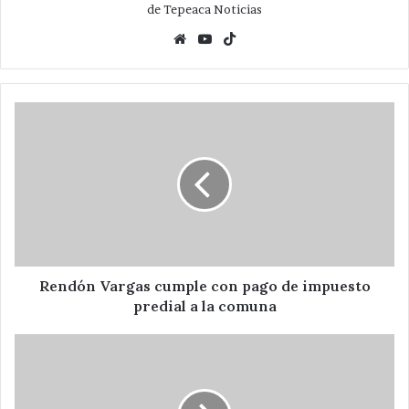
de Tepeaca Noticias
Website
YouTube
TikTok
Rendón
Vargas
cumple
con
pago
de
impuesto
predial
a
la
Rendón Vargas cumple con pago de impuesto
comuna
predial a la comuna
Suministra
Ayuntamiento
materiales
para