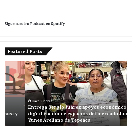
Sigue nuestro Podcast en Spotify
Featured Posts
Entrega
Po
Sergio
en
Juárez
ma
apoyos
Ve
económicos
Ro
para
un
dignificación
ki
Hace 9 horas
Entrega Sergio Juárez apoyos económicos para
de
de
dignificación de espacios del mercado Julián
espacios
am
Yunes Arellano de Tepeaca.
del
de
mercado
Re