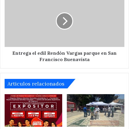
el
edil
Rendón
Vargas
parque
en
San
Francisco
Buenavista
Entrega el edil Rendón Vargas parque en San
Francisco Buenavista
Articulos relacionados