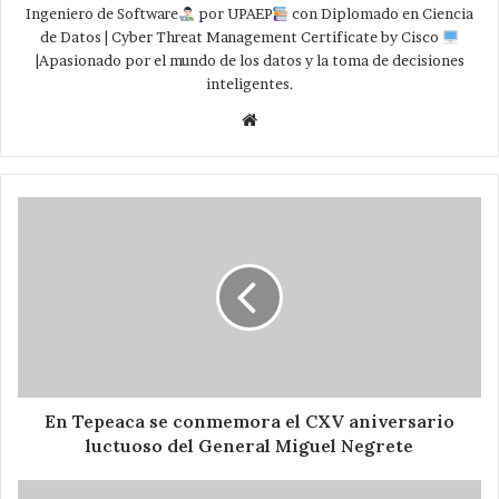
Ingeniero de Software
por UPAEP
con Diplomado en Ciencia
de Datos | Cyber Threat Management Certificate by Cisco
|Apasionado por el mundo de los datos y la toma de decisiones
inteligentes.
Website
En
Tepeaca
se
conmemora
el
CXV
aniversario
luctuoso
del
General
En Tepeaca se conmemora el CXV aniversario
Miguel
luctuoso del General Miguel Negrete
Negrete
Entrega