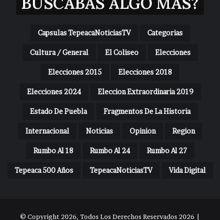
BUSCABAS ALGO MAS?
Capsulas TepeacaNoticiasTV
Categorias
Cultura / General
El Coliseo
Elecciones
Elecciones 2015
Elecciones 2018
Elecciones 2024
Eleccion Extraordinaria 2019
Estado De Puebla
Fragmentos De La Historia
Internacional
Noticias
Opinion
Region
Rumbo Al 18
Rumbo Al 24
Rumbo Al 27
Tepeaca 500 Años
TepeacaNoticiasTV
Vida Digital
© Copyright 2026, Todos Los Derechos Reservados 2026 |