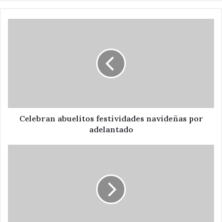
Celebran
abuelitos
festividades
navideñas
por
adelantado
Celebran abuelitos festividades navideñas por
adelantado
En
San
Cristóbal
Hidalgo,
pastorela
mexicana
con