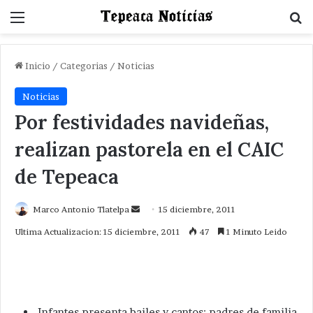
Menu
B
Inicio
/
Categorias
/
Noticias
Noticias
Por festividades navideñas,
realizan pastorela en el CAIC
de Tepeaca
Send
Marco Antonio Tlatelpa
15 diciembre, 2011
an
Ultima Actualizacion: 15 diciembre, 2011
47
1 Minuto Leido
email
Infantes presenta bailes y cantos; padres de familia,