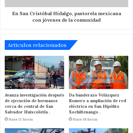
jóvenes
de
la
En San Cristóbal Hidalgo, pastorela mexicana
comunidad
con jóvenes de la comunidad
Articulos relacionados
Avanza investigación después
Da banderazo Velázquez
de ejecución de hermanos
Romero a ampliación de red
cerca de central de San
eléctrica en San Hipólito
Salvador Huixcolotla .
Xochiltenango .
Hace 11 horas
Hace 18 horas