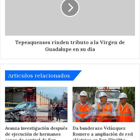
a
la
Virgen
de
Guadalupe
en
su
Tepeaquenses rinden tributo a la Virgen de
día
Guadalupe en su día
Articulos relacionados
Avanza investigación después
Da banderazo Velázquez
de ejecución de hermanos
Romero a ampliación de red