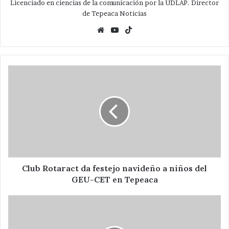
Licenciado en ciencias de la comunicación por la UDLAP. Director
de Tepeaca Noticias
Website
YouTube
TikTok
Club
Rotaract
da
festejo
navideño
a
niños
del
GEU-
CET
Club Rotaract da festejo navideño a niños del
en
GEU-CET en Tepeaca
Tepeaca
Tepeaquenses
rinden
tributo