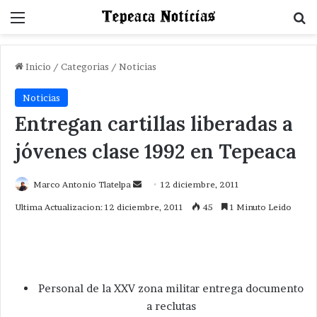
Menu
B
Inicio
/
Categorias
/
Noticias
Noticias
Entregan cartillas liberadas a
jóvenes clase 1992 en Tepeaca
Send
Marco Antonio Tlatelpa
12 diciembre, 2011
an
Ultima Actualizacion: 12 diciembre, 2011
45
1 Minuto Leido
email
Personal de la XXV zona militar entrega documento
a reclutas