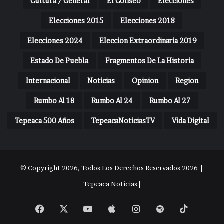
Cultura / General
El Coliseo
Elecciones
Elecciones 2015
Elecciones 2018
Elecciones 2024
Eleccion Extraordinaria 2019
Estado De Puebla
Fragmentos De La Historia
Internacional
Noticias
Opinion
Region
Rumbo Al 18
Rumbo Al 24
Rumbo Al 27
Tepeaca 500 Años
TepeacaNoticiasTV
Vida Digital
© Copyright 2026, Todos Los Derechos Reservados 2026 |
Tepeaca Noticias |
Facebook
X
YouTube
Apple
Instagram
Spotify
TikTok