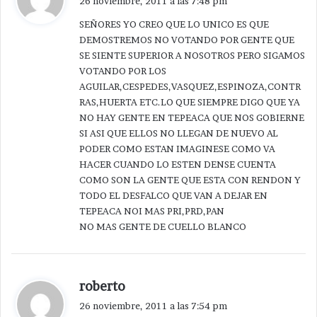
26 noviembre, 2011 a las 7:48 pm
c
SEÑORES YO CREO QUE LO UNICO ES QUE
e
DEMOSTREMOS NO VOTANDO POR GENTE QUE
:
SE SIENTE SUPERIOR A NOSOTROS PERO SIGAMOS
VOTANDO POR LOS
AGUILAR,CESPEDES,VASQUEZ,ESPINOZA,CONTR
RAS,HUERTA ETC.LO QUE SIEMPRE DIGO QUE YA
NO HAY GENTE EN TEPEACA QUE NOS GOBIERNE
SI ASI QUE ELLOS NO LLEGAN DE NUEVO AL
PODER COMO ESTAN IMAGINESE COMO VA
HACER CUANDO LO ESTEN DENSE CUENTA
COMO SON LA GENTE QUE ESTA CON RENDON Y
TODO EL DESFALCO QUE VAN A DEJAR EN
TEPEACA NOI MAS PRI,PRD,PAN
NO MAS GENTE DE CUELLO BLANCO
d
roberto
i
26 noviembre, 2011 a las 7:54 pm
c