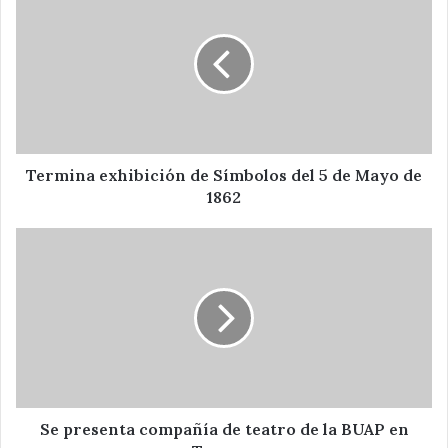
exhibición
de
Símbolos
del
5
de
Mayo
de
1862
Termina exhibición de Símbolos del 5 de Mayo de
1862
Se
presenta
compañía
de
teatro
de
la
BUAP
en
Tepeaca
Se presenta compañía de teatro de la BUAP en