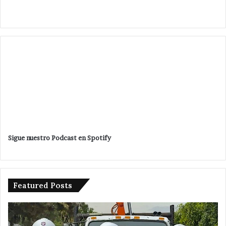
Sigue nuestro Podcast en Spotify
Featured Posts
Detienen
Am
a
ed