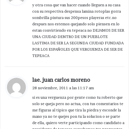
y otra cosa que van hacer cuando lleguen a su casa
e
con su respectiva despensa lamina rotoplas gorra
:
sombrilla pintura sus 200pesos playeras etc.no
despues nos estemos quejando solo piensen en lo
estan convirtiendo en tepeaca no DEJAMOS DE SER
UNA CIUDAD DENTRO DE UN PUEBLOTE
LASTIMA DE SER LA SEGUNDA CIUDAD FUNDADA
POR LOS ESPAÑOLES QUE VERGUENZA DE SER DE
TEPEACA
d
lae. juan carlos moreno
i
28 noviembre, 2011 a las 11:17 am
c
si es una verguenza por gente como tu roberto que
e
solo se queja pero no actua, con tus comentarios te
:
me figuras al tipico que tira la piedra y esconde la
mano ya no te quejes pon tu la solucion o se parte
de ella, quiero verte participando como candidato a