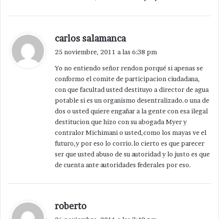
d
carlos salamanca
i
25 noviembre, 2011 a las 6:38 pm
c
Yo no entiendo señor rendon porqué si apenas se
e
conformo el comite de participacion ciudadana,
:
con que facultad usted destituyo a director de agua
potable si es un organismo desentralizado.o una de
dos o usted quiere engañar a la gente con esa ilegal
destitucion que hizo con su abogada Myer y
contralor Michimani o usted,como los mayas ve el
futuro,y por eso lo corrio.lo cierto es que parecer
ser que usted abuso de su autoridad y lo justo es que
de cuenta ante autoridades federales por eso.
d
roberto
i