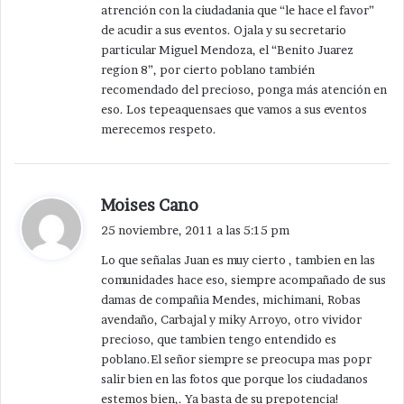
atrención con la ciudadania que “le hace el favor”
de acudir a sus eventos. Ojala y su secretario
particular Miguel Mendoza, el “Benito Juarez
region 8”, por cierto poblano también
recomendado del precioso, ponga más atención en
eso. Los tepeaquensaes que vamos a sus eventos
merecemos respeto.
d
Moises Cano
i
25 noviembre, 2011 a las 5:15 pm
c
Lo que señalas Juan es muy cierto , tambien en las
e
comunidades hace eso, siempre acompañado de sus
:
damas de compañia Mendes, michimani, Robas
avendaño, Carbajal y miky Arroyo, otro vividor
precioso, que tambien tengo entendido es
poblano.El señor siempre se preocupa mas popr
salir bien en las fotos que porque los ciudadanos
estemos bien,. Ya basta de su prepotencia!