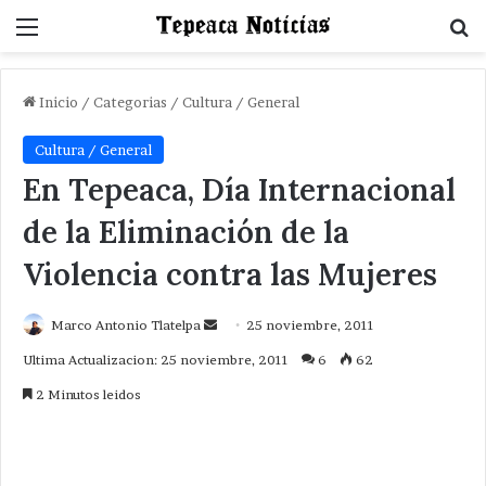
Menu
B
Inicio
/
Categorias
/
Cultura / General
Cultura / General
En Tepeaca, Día Internacional
de la Eliminación de la
Violencia contra las Mujeres
Send
Marco Antonio Tlatelpa
25 noviembre, 2011
an
Ultima Actualizacion: 25 noviembre, 2011
6
62
email
2 Minutos leidos