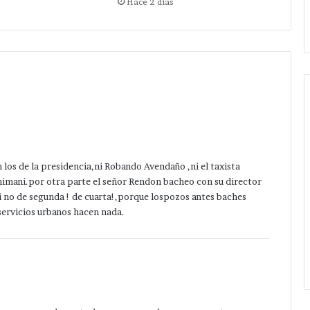
Hace 2 días
ampliación
ica.
Candelaria Purificación .
de
Red
eléctrica
en
Candelaria
Purificación
.
 los de la presidencia,ni Robando Avendaño ,ni el taxista
himani.por otra parte el señor Rendon bacheo con su director
ri no de segunda ! de cuarta!,porque lospozos antes baches
servicios urbanos hacen nada.