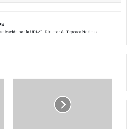
pa
municación por la UDLAP. Director de Tepeaca Noticias
Se
realiza
desfile
alusivo
al
CI
aniversario
de