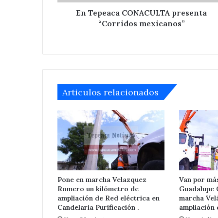
En Tepeaca CONACULTA presenta
“Corridos mexicanos”
Articulos relacionados
Detienen
a
tres
en
acatzingo
Pone en marcha Velazquez
Van por más
Romero un kilómetro de
Guadalupe 
por
Hace 2 días
ampliación de Red eléctrica en
marcha Vel
excavaciones
Detienen a tre
Candelaria Purificación .
ampliación 
ilegales
por excavacion