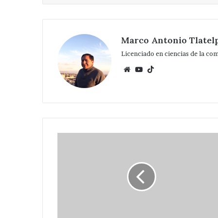
Marco Antonio Tlatel
Licenciado en ciencias de la co
Website
YouTube
TikTok
En
Tepeaca
CONACULTA
presenta
“Corridos
mexicanos”