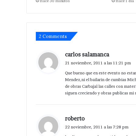
Hace 30 minutos
Hace 1 día
en
zona arqueológ
zona
arqueológica.
2 Comments
d
carlos salamanca
i
21 noviembre, 2011 a las 11:21 pm
c
Que bueno que en este evento no estan
e
Mendez,ni el bailarin de cumbias Mic
:
de obras Carbajal las calles con mate
siguen creciendo y obras publicas mi 
d
roberto
i
22 noviembre, 2011 a las 7:28 pm
c