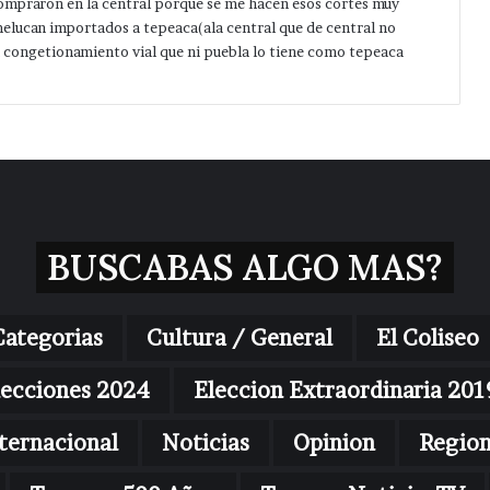
 compraron en la central porque se me hacen esos cortes muy
elucan importados a tepeaca(ala central que de central no
n congetionamiento vial que ni puebla lo tiene como tepeaca
BUSCABAS ALGO MAS?
Categorias
Cultura / General
El Coliseo
lecciones 2024
Eleccion Extraordinaria 201
ternacional
Noticias
Opinion
Regio