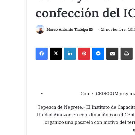
confección del 
Send
Marco Antonio Tlatelpa
21 noviembre, 201
an
email
Facebook
X
LinkedIn
Pinterest
Messenger
Compartir via Correo
I
Con el CEDECOM organiz
Tepeaca de Negrete.- El Instituto de Capacit
Unidad Amozoc en coordinación con el Cent
organizó una pasarela con motivo del ter
m