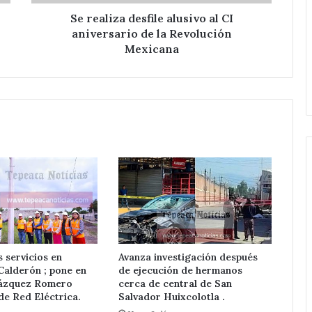
la
Revolución
Se realiza desfile alusivo al CI
Mexicana
aniversario de la Revolución
Mexicana
Pone
en
marcha
Velazquez
Romero
 servicios en
Avanza investigación después
Hace 30 minutos
Calderón ; pone en
de ejecución de hermanos
un
Pone en marcha Velazquez
ázquez Romero
cerca de central de San
kilómetro
s en acatzingo
Romero un kilómetro de
de Red Eléctrica.
Salvador Huixcolotla .
de
es ilegales en
ampliación de Red eléctrica en