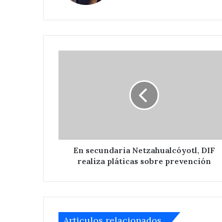
Nicolás
Zoyapetlayoca 
Zoyapetlayoca
.
En
secundaria
Netzahualcóyotl,
DIF
realiza
pláticas
sobre
prevención
En secundaria Netzahualcóyotl, DIF
realiza pláticas sobre prevención
Articulos relacionados