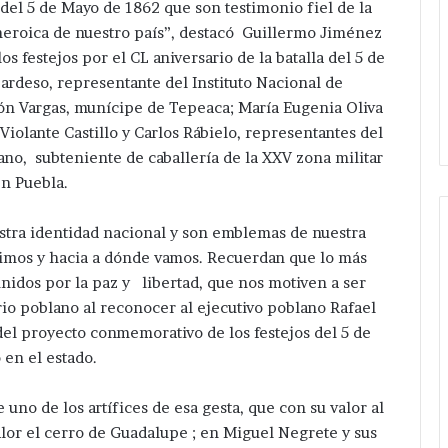
del 5 de Mayo de 1862 que son testimonio fiel de la
 heroica de nuestro país”, destacó Guillermo Jiménez
s festejos por el CL aniversario de la batalla del 5 de
ardeso, representante del Instituto Nacional de
ón Vargas, munícipe de Tepeaca; María Eugenia Oliva
Violante Castillo y Carlos Rábielo, representantes del
iano, subteniente de caballería de la XXV zona militar
n Puebla.
estra identidad nacional y son emblemas de nuestra
imos y hacia a dónde vamos. Recuerdan que lo más
nidos por la paz y libertad, que nos motiven a ser
io poblano al reconocer al ejecutivo poblano Rafael
el proyecto conmemorativo de los festejos del 5 de
 en el estado.
no de los artífices de esa gesta, que con su valor al
or el cerro de Guadalupe ; en Miguel Negrete y sus