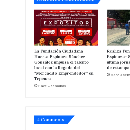
La Fundación Ciudadana
Realiza Fu
Huerta Espinoza Sánchez
Espinoza- 
González impulsa el talento
ultima jorn
local con la llegada del
de estampa
“Mercadito Emprendedor” en
Hace 3 se
Tepeaca
Hace 2 semanas
4 Comments