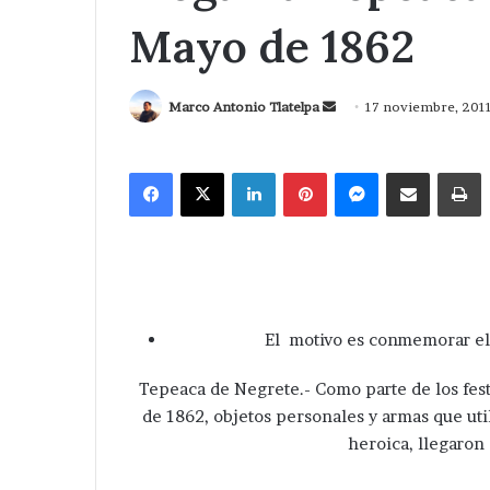
Mayo de 1862
Send
Marco Antonio Tlatelpa
17 noviembre, 201
an
email
Facebook
X
LinkedIn
Pinterest
Messenger
Compartir via Correo
I
El motivo es conmemorar el C
Tepeaca de Negrete.- Como parte de los feste
de 1862, objetos personales y armas que ut
heroica, llegaron