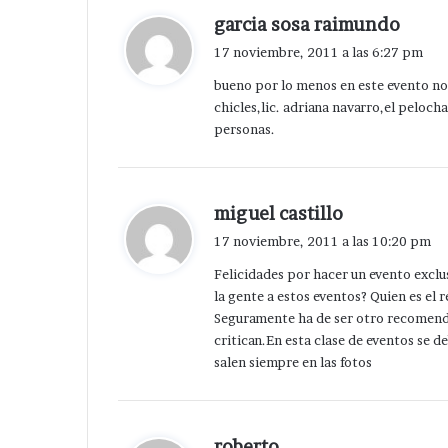
d
garcia sosa raimundo
i
17 noviembre, 2011 a las 6:27 pm
c
bueno por lo menos en este evento no 
e
chicles,lic. adriana navarro,el pelocha
:
personas.
d
miguel castillo
i
17 noviembre, 2011 a las 10:20 pm
c
Felicidades por hacer un evento exclus
e
la gente a estos eventos? Quien es el 
:
Seguramente ha de ser otro recomenda
critican.En esta clase de eventos se d
salen siempre en las fotos
d
roberto