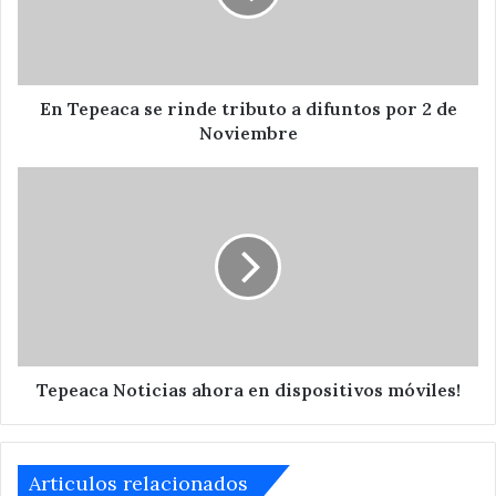
a
difuntos
por
2
de
En Tepeaca se rinde tributo a difuntos por 2 de
Noviembre
Noviembre
Tepeaca
Noticias
ahora
en
dispositivos
móviles!
Tepeaca Noticias ahora en dispositivos móviles!
Articulos relacionados