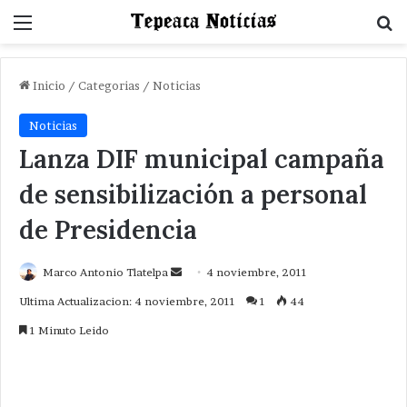
Menu
B
Inicio
/
Categorias
/
Noticias
Noticias
Lanza DIF municipal campaña
de sensibilización a personal
de Presidencia
Send
Marco Antonio Tlatelpa
4 noviembre, 2011
an
Ultima Actualizacion: 4 noviembre, 2011
1
44
email
1 Minuto Leido