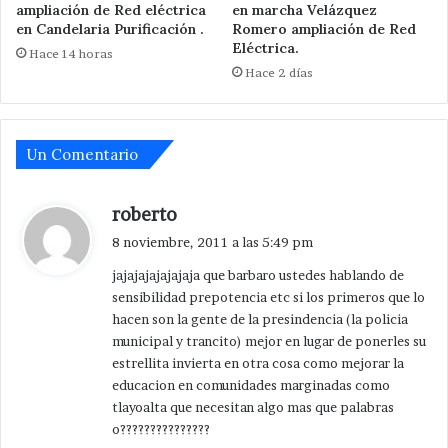
ampliación de Red eléctrica
en marcha Velázquez
en Candelaria Purificación .
Romero ampliación de Red
Eléctrica.
Hace 14 horas
Hace 2 días
Un Comentario
d
roberto
i
8 noviembre, 2011 a las 5:49 pm
c
jajajajajajajaja que barbaro ustedes hablando de
e
sensibilidad prepotencia etc si los primeros que lo
:
hacen son la gente de la presindencia (la policia
municipal y trancito) mejor en lugar de ponerles su
estrellita invierta en otra cosa como mejorar la
educacion en comunidades marginadas como
tlayoalta que necesitan algo mas que palabras
o???????????????