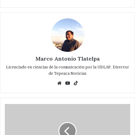
Marco Antonio Tlatelpa
Licenciado en ciencias de la comunicación por la UDLAP. Director
de Tepeaca Noticias
Website
YouTube
TikTok
En
Tepeaca
se
rinde
tributo