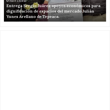
dignificación
ki
Hace 5 horas
Entrega Sergio Juárez apoyos económicos para
de
de
dignificación de espacios del mercado Julián
espacios
am
Yunes Arellano de Tepeaca.
del
de
mercado
Re
Julián
el
Yunes
en
Arellano
Ca
de
Pu
Tepeaca.
.