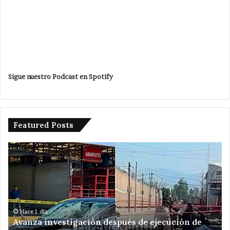
Sigue nuestro Podcast en Spotify
Featured Posts
Avanza
Da
investigación
ba
después
Ve
de
Ro
ejecución
a
de
am
hermanos
de
Hace 1 día
Avanza investigación después de ejecución de
cerca
re