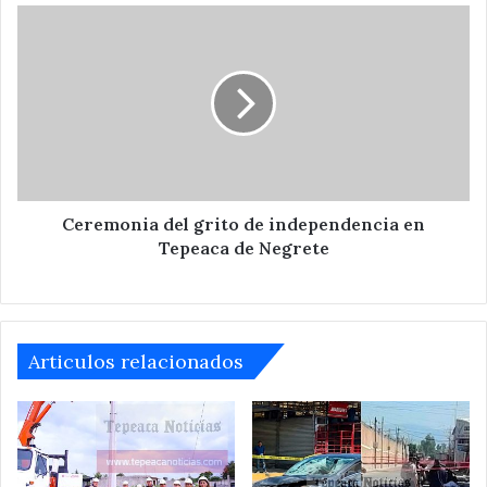
Ceremonia
del
grito
de
independencia
en
Tepeaca
de
Negrete
Ceremonia del grito de independencia en
Tepeaca de Negrete
Articulos relacionados