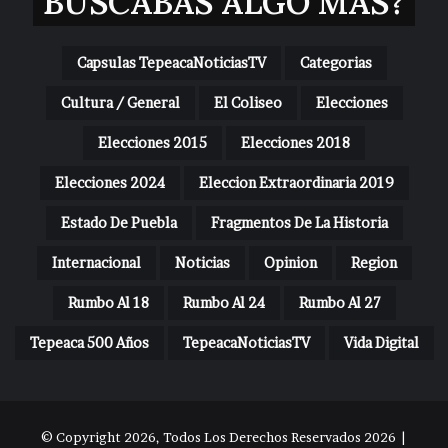
BUSCABAS ALGO MAS?
Capsulas TepeacaNoticiasTV
Categorias
Cultura / General
El Coliseo
Elecciones
Elecciones 2015
Elecciones 2018
Elecciones 2024
Eleccion Extraordinaria 2019
Estado De Puebla
Fragmentos De La Historia
Internacional
Noticias
Opinion
Region
Rumbo Al 18
Rumbo Al 24
Rumbo Al 27
Tepeaca 500 Años
TepeacaNoticiasTV
Vida Digital
© Copyright 2026, Todos Los Derechos Reservados 2026 |