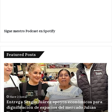
Sigue nuestro Podcast en Spotify
Featured Posts
Entrega
Po
Sergio
en
Juárez
ma
apoyos
Ve
económicos
Ro
para
un
dignificación
ki
Hace 2 horas
Entrega Sergio Juárez apoyos económicos para
de
de
dignificación de espacios del mercado Julián
espacios
am