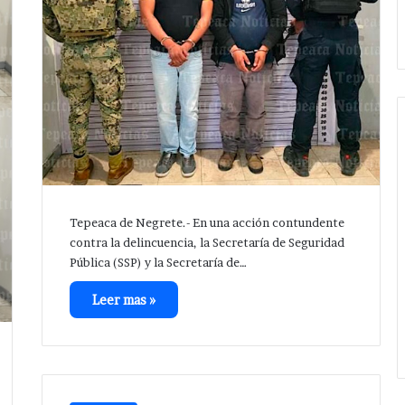
eléctrica
Xochiltenango .
en
San
Hipólito
Xochiltenango
.
Tepeaca de Negrete.- En una acción contundente
contra la delincuencia, la Secretaría de Seguridad
Pública (SSP) y la Secretaría de…
Leer mas »