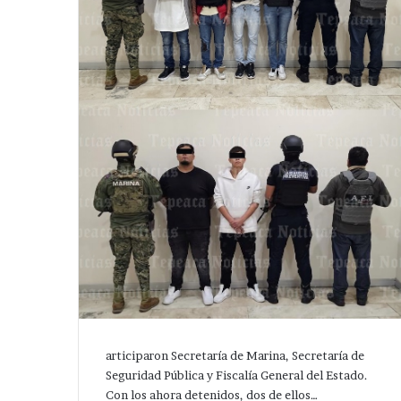
a
de
Santa Cecilia .
Huixcolotla .
olonia
central
anta
de
ecilia
San
Salvador
Huixcolotla
.
articiparon Secretaría de Marina, Secretaría de
Seguridad Pública y Fiscalía General del Estado.
Con los ahora detenidos, dos de ellos…