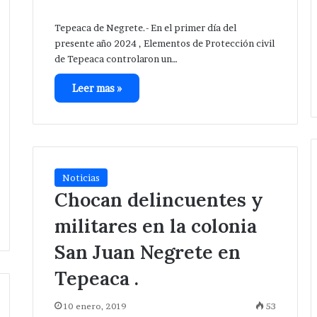
Tepeaca de Negrete.- En el primer día del
presente año 2024 , Elementos de Protección civil
de Tepeaca controlaron un…
Leer mas »
Noticias
Chocan delincuentes y
Da
banderazo
militares en la colonia
Velázquez
Romero
San Juan Negrete en
a
Hace 13 horas
Tepeaca .
ampliación
gación después
Da banderazo Velázquez
de
e hermanos cerca
Romero a ampliación de red
red
10 enero, 2019
53
San Salvador
eléctrica en San Hipólito