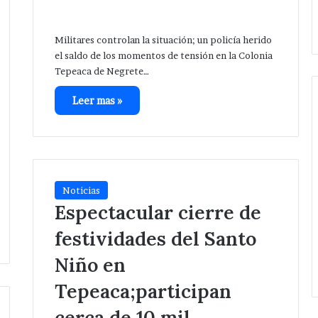
eléctrica
Xochiltenango .
en
San
Militares controlan la situación; un policía herido
Hipólito
el saldo de los momentos de tensión en la Colonia
Xochiltenango
Tepeaca de Negrete…
.
Leer mas »
Noticias
Espectacular cierre de
festividades del Santo
Niño en
Tepeaca;participan
cerca de 10 mil