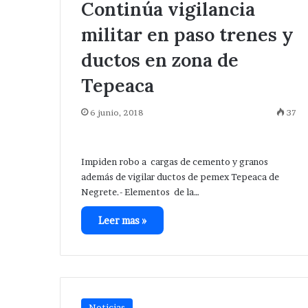
a
de
Continúa vigilancia
Santa Cecilia .
Huixcolotla .
olonia
central
militar en paso trenes y
anta
de
ecilia
San
ductos en zona de
Salvador
Huixcolotla
Tepeaca
.
6 junio, 2018
37
Impiden robo a cargas de cemento y granos
además de vigilar ductos de pemex Tepeaca de
Negrete.- Elementos de la…
Leer mas »
Noticias