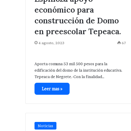
económico para
construcción de Domo
en preescolar Tepeaca.
4 agosto, 2023
67
Aporta comuna 53 mil 500 pesos para la
edificación del domo de la institución educativa.
Tepeaca de Negrete.-Con la finalidad…
Desaparece
Avanza
Leer mas »
tra
investigación
mujer
después
en
de
Tepeaca
ejecución
Hace 6 horas
de
Avanza investi
Hace 2 días
ahora
hermanos
Desaparece otra mujer en
de ejecución d
en
Noticias
cerca
Tepeaca ; ahora en la colonia
de central de 