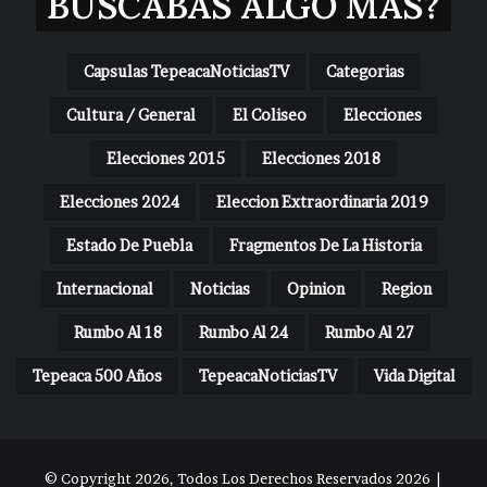
BUSCABAS ALGO MAS?
Capsulas TepeacaNoticiasTV
Categorias
Cultura / General
El Coliseo
Elecciones
Elecciones 2015
Elecciones 2018
Elecciones 2024
Eleccion Extraordinaria 2019
Estado De Puebla
Fragmentos De La Historia
Internacional
Noticias
Opinion
Region
Rumbo Al 18
Rumbo Al 24
Rumbo Al 27
Tepeaca 500 Años
TepeacaNoticiasTV
Vida Digital
© Copyright 2026, Todos Los Derechos Reservados 2026 |