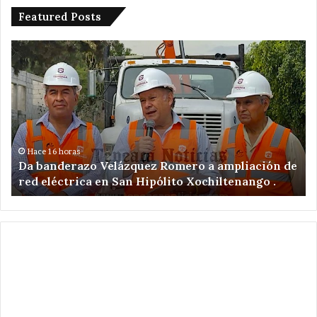
Featured Posts
Da
De
banderazo
a
Velázquez
tr
Romero
en
a
ac
ampliación
po
de
ex
red
il
Hace 16 horas
Da banderazo Velázquez Romero a ampliación de
eléctrica
en
red eléctrica en San Hipólito Xochiltenango .
en
zo
San
ar
Hipólito
Xochiltenango
.