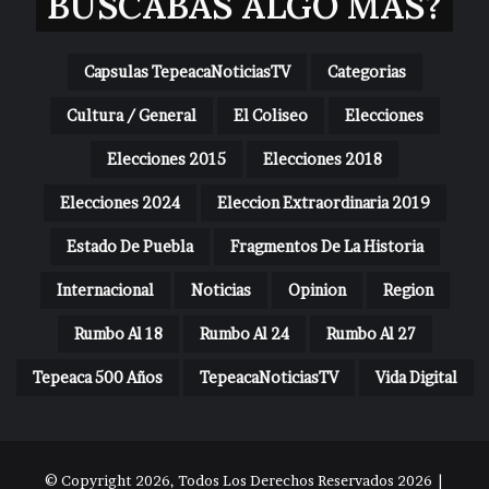
BUSCABAS ALGO MAS?
Capsulas TepeacaNoticiasTV
Categorias
Cultura / General
El Coliseo
Elecciones
Elecciones 2015
Elecciones 2018
Elecciones 2024
Eleccion Extraordinaria 2019
Estado De Puebla
Fragmentos De La Historia
Internacional
Noticias
Opinion
Region
Rumbo Al 18
Rumbo Al 24
Rumbo Al 27
Tepeaca 500 Años
TepeacaNoticiasTV
Vida Digital
© Copyright 2026, Todos Los Derechos Reservados 2026 |