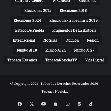
Cultura / General
El Coliseo
Elecciones
Elecciones 2015
Elecciones 2018
Elecciones 2024
Eleccion Extraordinaria 2019
Estado De Puebla
Fragmentos De La Historia
Internacional
Noticias
Opinion
Region
Rumbo Al 18
Rumbo Al 24
Rumbo Al 27
Tepeaca 500 Años
TepeacaNoticiasTV
Vida Digital
© Copyright 2026, Todos Los Derechos Reservados 2026 |
Tepeaca Noticias |
Facebook
X
YouTube
Apple
Instagram
Spotify
TikTok