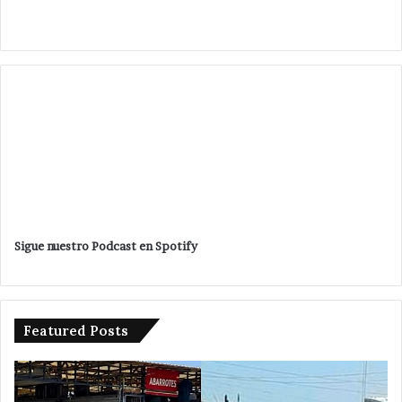
Sigue nuestro Podcast en Spotify
Featured Posts
Avanza
Da
investigación
ba