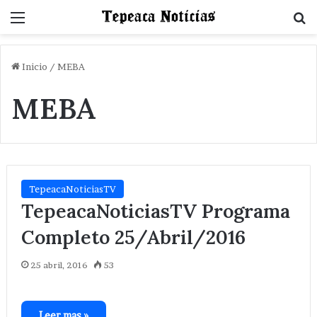
Menu
B
Inicio
/
MEBA
MEBA
TepeacaNoticiasTV
TepeacaNoticiasTV Programa
Completo 25/Abril/2016
25 abril, 2016
53
Leer mas »