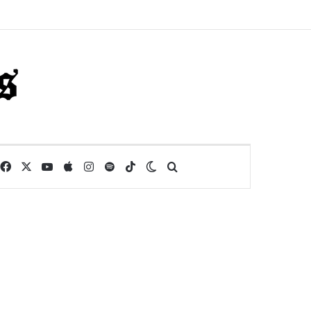
Facebook
X
YouTube
Apple
Instagram
Spotify
TikTok
Switch skin
Buscar