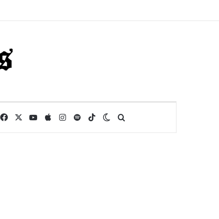
Facebook
X
YouTube
Apple
Instagram
Spotify
TikTok
Switch skin
Buscar