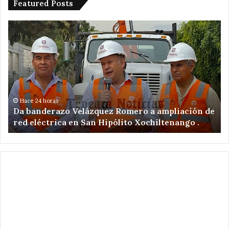
Featured Posts
Da
De
banderazo
a
Velázquez
tr
Romero
en
a
ac
ampliación
po
de
ex
red
il
Hace 24 horas
Da banderazo Velázquez Romero a ampliación de
eléctrica
en
red eléctrica en San Hipólito Xochiltenango .
en
zo
San
ar
Hipólito
Xochiltenango
.