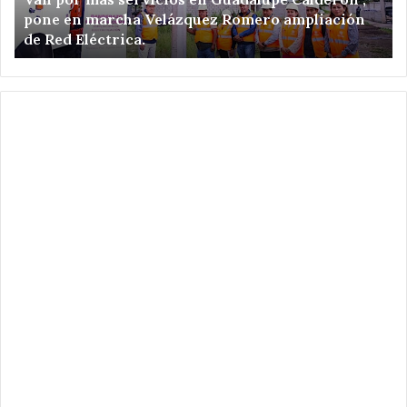
;
ce
pone en marcha Velázquez Romero ampliación
pone
de
de Red Eléctrica.
en
ce
marcha
de
Velázquez
Sa
Romero
Sa
ampliación
Hu
de
.
Red
Eléctrica.