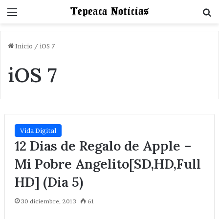
Menu
B
Inicio
/
iOS 7
iOS 7
Vida Digital
12 Dias de Regalo de Apple –
Mi Pobre Angelito[SD,HD,Full
HD] (Dia 5)
30 diciembre, 2013
61