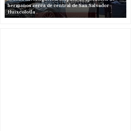
hermanos cerca de central de San Salvador
de
el
Huixcolotla .
central
en
de
Sa
San
Hi
Salvador
Xo
Huixcolotla
.
.