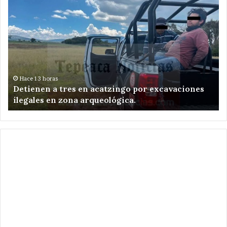
Detienen
Am
a
ed
tres
de
en
Te
acatzingo
re
por
el
excavaciones
en
ilegales
Sa
Hace 13 horas
e
Detienen a tres en acatzingo por excavaciones
en
Ni
ilegales en zona arqueológica.
zona
Zo
arqueológica.
.