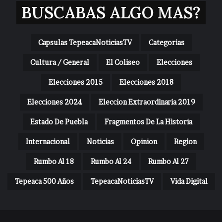
BUSCABAS ALGO MAS?
Capsulas TepeacaNoticiasTV
Categorias
Cultura / General
El Coliseo
Elecciones
Elecciones 2015
Elecciones 2018
Elecciones 2024
Eleccion Extraordinaria 2019
Estado De Puebla
Fragmentos De La Historia
Internacional
Noticias
Opinion
Region
Rumbo Al 18
Rumbo Al 24
Rumbo Al 27
Tepeaca 500 Años
TepeacaNoticiasTV
Vida Digital