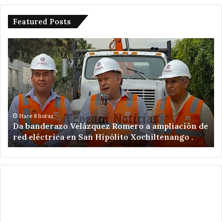
Featured Posts
Da
De
banderazo
a
Velázquez
tr
Romero
en
a
ac
ampliación
po
de
ex
red
il
Hace 8 horas
Da banderazo Velázquez Romero a ampliación de
eléctrica
en
red eléctrica en San Hipólito Xochiltenango .
en
zo
San
ar
Hipólito
Xochiltenango
.