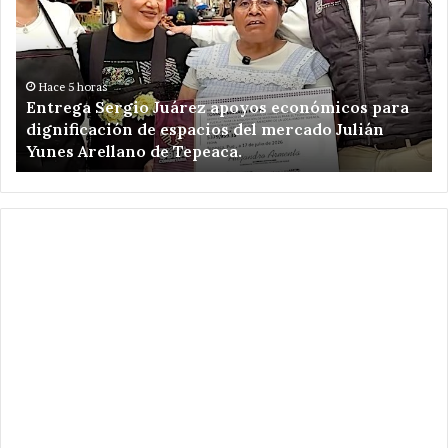
Juárez
ma
apoyos
Ve
económicos
Ro
para
un
dignificación
ki
Hace 5 horas
Entrega Sergio Juárez apoyos económicos para
de
de
dignificación de espacios del mercado Julián
espacios
am
Yunes Arellano de Tepeaca.
del
de
mercado
Re
Julián
el
Yunes
en
Arellano
Ca
de
Pu
Tepeaca.
.