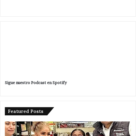
Sigue nuestro Podcast en Spotify
Featured Posts
Entrega
Po
Sergio
en