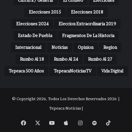
Cultura / General
El Coliseo
Elecciones
Elecciones 2015
Elecciones 2018
Elecciones 2024
Eleccion Extraordinaria 2019
Estado De Puebla
Fragmentos De La Historia
Internacional
Noticias
Opinion
Region
Rumbo Al 18
Rumbo Al 24
Rumbo Al 27
Tepeaca 500 Años
TepeacaNoticiasTV
Vida Digital
© Copyright 2026, Todos Los Derechos Reservados 2026 |
Tepeaca Noticias |
Facebook
X
YouTube
Apple
Instagram
Spotify
TikTok