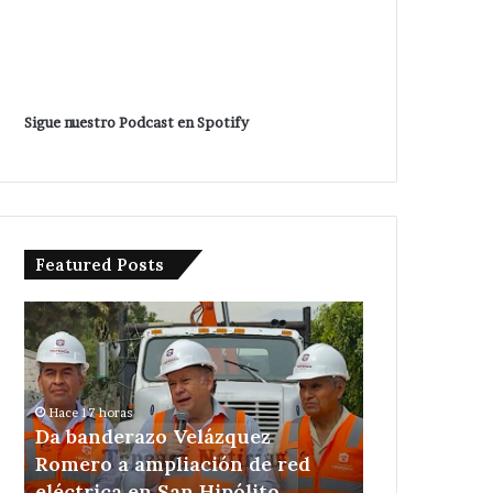
Sigue nuestro Podcast en Spotify
Featured Posts
Da
Detienen
banderazo
a
Velázquez
tres
Romero
en
a
acatzingo
Hace 17 horas
ampliación
por
Da banderazo Velázquez
Hace 1 día
de
excavaciones
ca
Romero a ampliación de red
Detienen a 
red
ilegales
eléctrica en San Hipólito
por excavac