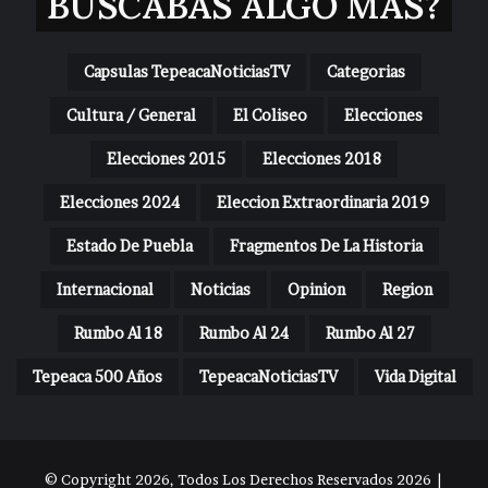
BUSCABAS ALGO MAS?
Capsulas TepeacaNoticiasTV
Categorias
Cultura / General
El Coliseo
Elecciones
Elecciones 2015
Elecciones 2018
Elecciones 2024
Eleccion Extraordinaria 2019
Estado De Puebla
Fragmentos De La Historia
Internacional
Noticias
Opinion
Region
Rumbo Al 18
Rumbo Al 24
Rumbo Al 27
Tepeaca 500 Años
TepeacaNoticiasTV
Vida Digital
© Copyright 2026, Todos Los Derechos Reservados 2026 |