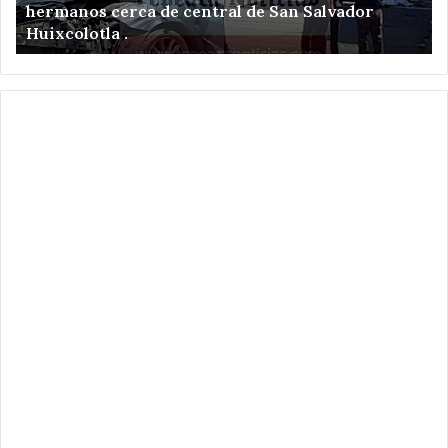
hermanos cerca de central de San Salvador
de
el
Huixcolotla .
central
en
de
Sa
San
Hi
Salvador
Xo
Huixcolotla
.
.