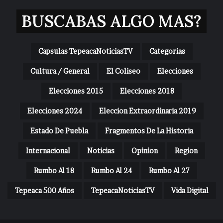
BUSCABAS ALGO MAS?
Capsulas TepeacaNoticiasTV
Categorias
Cultura / General
El Coliseo
Elecciones
Elecciones 2015
Elecciones 2018
Elecciones 2024
Eleccion Extraordinaria 2019
Estado De Puebla
Fragmentos De La Historia
Internacional
Noticias
Opinion
Region
Rumbo Al 18
Rumbo Al 24
Rumbo Al 27
Tepeaca 500 Años
TepeacaNoticiasTV
Vida Digital