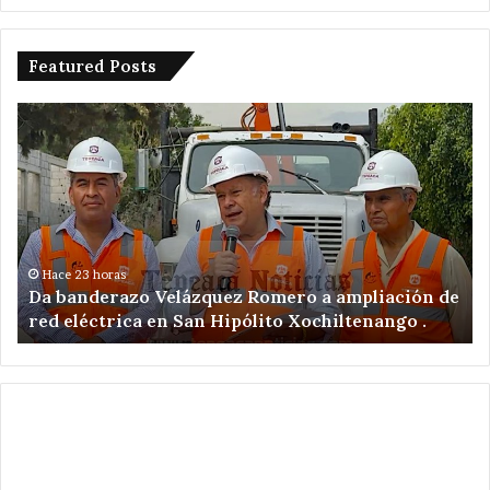
Featured Posts
Da
De
banderazo
a
Velázquez
tr
Romero
en
a
ac
ampliación
po
de
ex
red
il
Hace 23 horas
Da banderazo Velázquez Romero a ampliación de
eléctrica
en
red eléctrica en San Hipólito Xochiltenango .
en
zo
San
ar
Hipólito
Xochiltenango
.