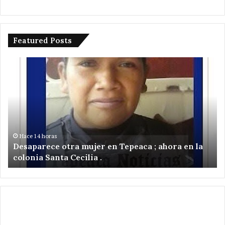
Featured Posts
Desaparece
Po
otra
ru
mujer
ile
en
de
Tepeaca
tr
;
pu
ahora
,
en
ci
Hace 14 horas
Desaparece otra mujer en Tepeaca ; ahora en la
la
el
colonia Santa Cecilia .
colonia
ce
Santa
de
Cecilia
Sa
.
Ni
Zo
,
Te