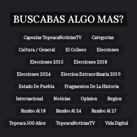
BUSCABAS ALGO MAS?
Capsulas TepeacaNoticiasTV
Categorias
Cultura / General
El Coliseo
Elecciones
Elecciones 2015
Elecciones 2018
Elecciones 2024
Eleccion Extraordinaria 2019
Estado De Puebla
Fragmentos De La Historia
Internacional
Noticias
Opinion
Region
Rumbo Al 18
Rumbo Al 24
Rumbo Al 27
Tepeaca 500 Años
TepeacaNoticiasTV
Vida Digital