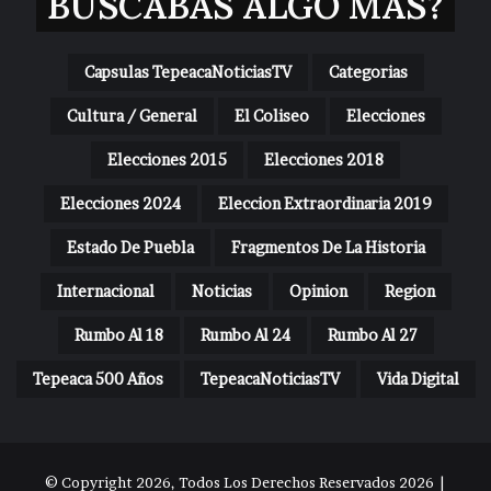
BUSCABAS ALGO MAS?
Capsulas TepeacaNoticiasTV
Categorias
Cultura / General
El Coliseo
Elecciones
Elecciones 2015
Elecciones 2018
Elecciones 2024
Eleccion Extraordinaria 2019
Estado De Puebla
Fragmentos De La Historia
Internacional
Noticias
Opinion
Region
Rumbo Al 18
Rumbo Al 24
Rumbo Al 27
Tepeaca 500 Años
TepeacaNoticiasTV
Vida Digital
© Copyright 2026, Todos Los Derechos Reservados 2026 |