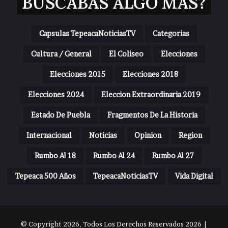
BUSCABAS ALGO MAS?
Capsulas TepeacaNoticiasTV
Categorias
Cultura / General
El Coliseo
Elecciones
Elecciones 2015
Elecciones 2018
Elecciones 2024
Eleccion Extraordinaria 2019
Estado De Puebla
Fragmentos De La Historia
Internacional
Noticias
Opinion
Region
Rumbo Al 18
Rumbo Al 24
Rumbo Al 27
Tepeaca 500 Años
TepeacaNoticiasTV
Vida Digital
© Copyright 2026, Todos Los Derechos Reservados 2026 |