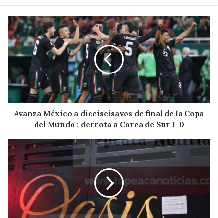
Avanza
México
a
dieciseisavos
de
final
de
la
Copa
del
Avanza México a dieciseisavos de final de la Copa
Mundo
del Mundo ; derrota a Corea de Sur 1-0
;
derrota
Clausura
a
comuna
Corea
establecimiento
de
"Oasis
Sur
Sports
1-
Bar"
0
recién
inaugurada