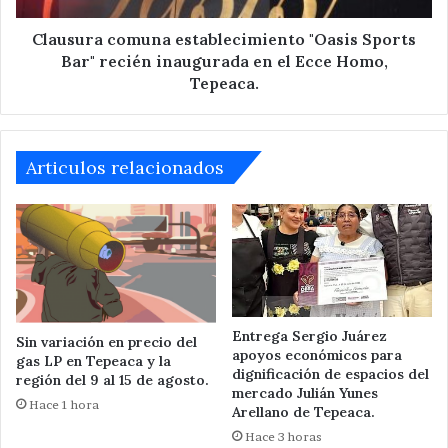
en
el
Clausura comuna establecimiento "Oasis Sports
Ecce
Bar" recién inaugurada en el Ecce Homo,
Homo,
Tepeaca.
Tepeaca.
Articulos relacionados
Entrega Sergio Juárez
Sin variación en precio del
apoyos económicos para
gas LP en Tepeaca y la
dignificación de espacios del
región del 9 al 15 de agosto.
mercado Julián Yunes
Hace 1 hora
Arellano de Tepeaca.
Hace 3 horas