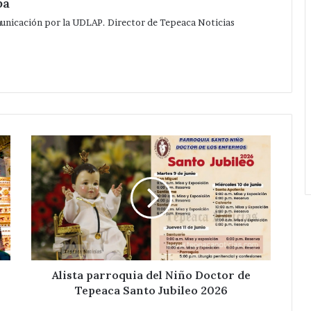
pa
de
municación por la UDLAP. Director de Tepeaca Noticias
agosto.
Alista
parroquia
del
Niño
Doctor
de
Tepeaca
Santo
Jubileo
2026
Alista parroquia del Niño Doctor de
Tepeaca Santo Jubileo 2026