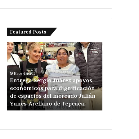
Featured Posts
Entrega
Pone
Sergio
en
Juárez
marcha
apoyos
Velazquez
económicos
Romero
Hace 4 horas
Hace 14 horas
para
un
Entrega Sergio Juárez apoyos
Pone en ma
dignificación
kilómetro
económicos para dignificación
Romero un 
de
de
9
de espacios del mercado Julián
ampliación 
espacios
ampliación
Yunes Arellano de Tepeaca.
Candelaria P
del
de
mercado
Red
Julián
eléctrica
Yunes
en
Arellano
Candelaria
de
Purificación