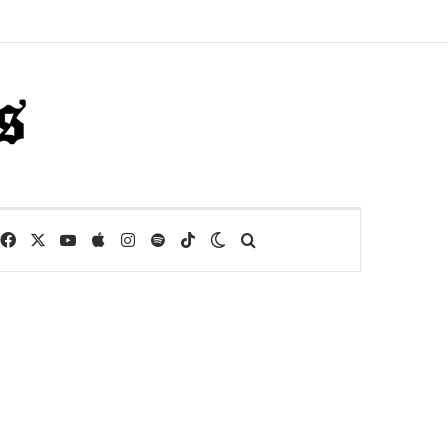
Facebook
X
YouTube
Apple
Instagram
Spotify
TikTok
Switch skin
Buscar