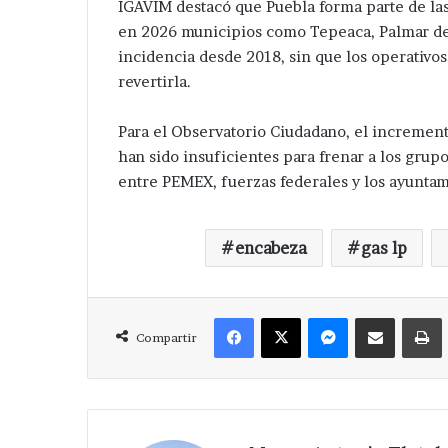
IGAVIM destacó que Puebla forma parte de las
en 2026 municipios como Tepeaca, Palmar de
incidencia desde 2018, sin que los operativos
revertirla.
Para el Observatorio Ciudadano, el increment
Avanza
han sido insuficientes para frenar a los grupo
investigación
entre PEMEX, fuerzas federales y los ayunta
después
de
ejecución
Hace 2 días
encabeza
gas lp
de
Avanza investi
hermanos
de ejecución d
cerca
de central de 
de
Facebook
X
Messenger
Compartir via Correo
Huixcolotla .
central
Compartir
de
San
Salvador
Huixcolotla
.