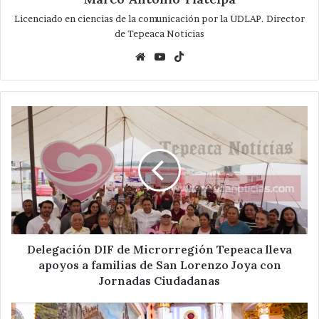
Licenciado en ciencias de la comunicación por la UDLAP. Director
de Tepeaca Noticias
Website
YouTube
TikTok
Delegación
DIF
de
Microrregión
Tepeaca
lleva
apoyos
a
familias
de
Delegación DIF de Microrregión Tepeaca lleva
San
apoyos a familias de San Lorenzo Joya con
Lorenzo
Jornadas Ciudadanas
Joya
con
Dios