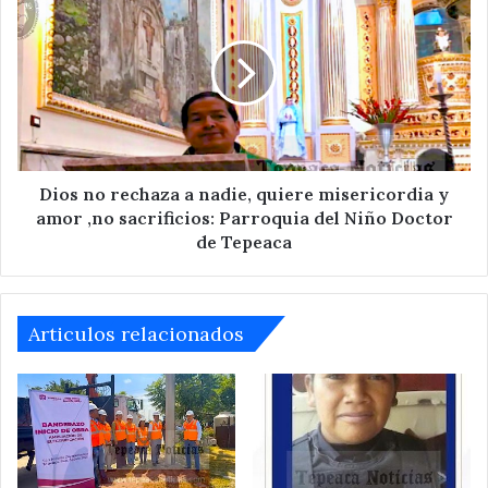
Jornadas
no
Ciudadanas
rechaza
a
nadie,
quiere
misericordia
y
amor
,no
Dios no rechaza a nadie, quiere misericordia y
sacrificios:
amor ,no sacrificios: Parroquia del Niño Doctor
Parroquia
de Tepeaca
del
Niño
Doctor
de
Articulos relacionados
Tepeaca