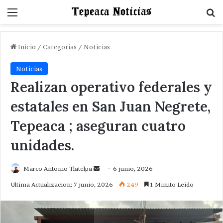
Menu
B
Inicio
/
Categorias
/
Noticias
Noticias
Realizan operativo federales y
estatales en San Juan Negrete,
Tepeaca ; aseguran cuatro
unidades.
Send
Marco Antonio Tlatelpa
6 junio, 2026
an
Ultima Actualizacion: 7 junio, 2026
249
1 Minuto Leido
email