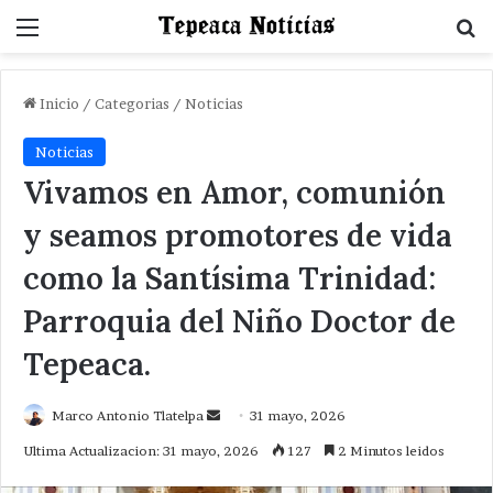
Menu
B
Inicio
/
Categorias
/
Noticias
Noticias
Vivamos en Amor, comunión
y seamos promotores de vida
como la Santísima Trinidad:
Parroquia del Niño Doctor de
Tepeaca.
Send
Marco Antonio Tlatelpa
31 mayo, 2026
an
Ultima Actualizacion: 31 mayo, 2026
127
2 Minutos leidos
email