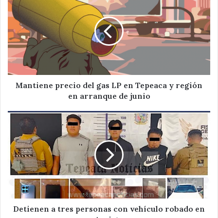
precio
del
gas
LP
en
Tepeaca
y
región
en
Mantiene precio del gas LP en Tepeaca y región
arranque
en arranque de junio
de
junio
Detienen
a
tres
personas
con
vehículo
robado
en
Acajete
Detienen a tres personas con vehículo robado en