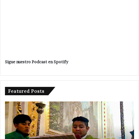
Sigue nuestro Podcast en Spotify
Featured Posts
Sin
En
variación
Se
en
Ju
precio
ap
del
e
gas
pa