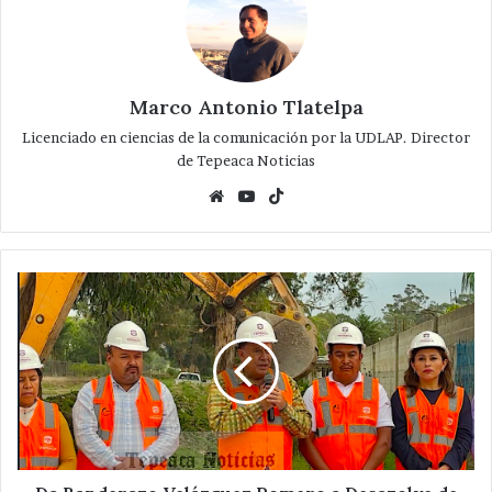
Marco Antonio Tlatelpa
Licenciado en ciencias de la comunicación por la UDLAP. Director
de Tepeaca Noticias
Website
YouTube
TikTok
Da
Banderazo
Velázquez
Romero
a
Desazolve
de
Barrancas,
Cauces
y