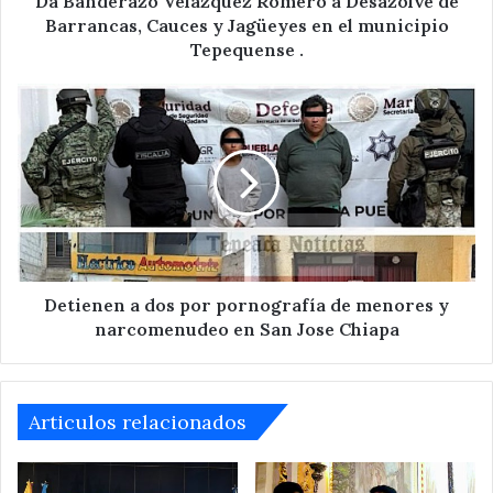
Da Banderazo Velázquez Romero a Desazolve de
Jagüeyes
Barrancas, Cauces y Jagüeyes en el municipio
en
Tepequense .
el
municipio
Detienen
Tepequense
a
.
dos
por
pornografía
de
menores
y
narcomenudeo
en
Detienen a dos por pornografía de menores y
San
narcomenudeo en San Jose Chiapa
Jose
Chiapa
Articulos relacionados