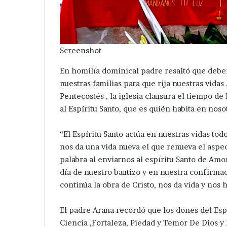
Screenshot
En homilía dominical padre resaltó que debem
nuestras familias para que rija nuestras vidas
Pentecostés , la iglesia clausura el tiempo d
al Espíritu Santo, que es quién habita en noso
“El Espíritu Santo actúa en nuestras vidas todo
Ampliará
Van
nos da una vida nueva el que renueva el aspec
dil
por
palabra al enviarnos al espíritu Santo de Amo
de
más
día de nuestro bautizo y en nuestra confirmac
Tepeaca
servicios
continúa la obra de Cristo, nos da vida y nos
red
en
Hace 9 horas
léctrica
Guadalupe
Van por más se
Hace 2 días
en
Calderón
El padre Arana recordó que los dones del Esp
Ampliará edil de Tepeaca red
Guadalupe Cald
San
;
Ciencia ,Fortaleza, Piedad y Temor De Dios y 
eléctrica en San Nicolás
marcha Velázq