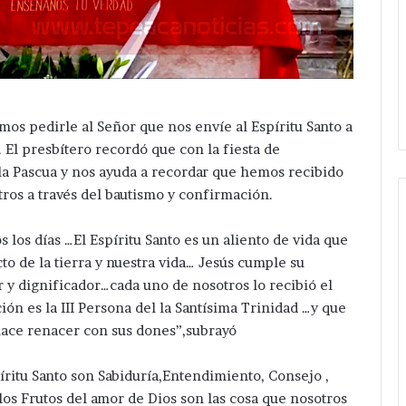
os pedirle al Señor que nos envíe al Espíritu Santo a
 . El presbítero recordó que con la fiesta de
e la Pascua y nos ayuda a recordar que hemos recibido
tros a través del bautismo y confirmación.
s los días …El Espíritu Santo es un aliento de vida que
Avanza
to de la tierra y nuestra vida… Jesús cumple su
investigación
r y dignificador…cada uno de nosotros lo recibió el
después
ión es la III Persona del la Santísima Trinidad …y que
de
 hace renacer con sus dones”,subrayó
ejecución
Hace 1 día
de
rvicios en
Avanza investigación después
hermanos
íritu Santo son Sabiduría,Entendimiento, Consejo ,
erón ; pone en
de ejecución de hermanos cer
cerca
los Frutos del amor de Dios son las cosa que nosotros
uez Romero
de central de San Salvador