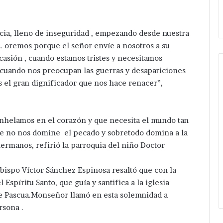
de
ed Eléctrica.
Huixcolotla .
central
de
cia, lleno de inseguridad , empezando desde nuestra
San
Salvador
o … oremos porque el señor envíe a nosotros a su
Huixcolotla
casión , cuando estamos tristes y necesitamos
.
, cuando nos preocupan las guerras y desapariciones
es el gran dignificador que nos hace renacer”,
anhelamos en el corazón y que necesita el mundo tan
ue no nos domine el pecado y sobretodo domina a la
ermanos, refirió la parroquia del niño Doctor
zobispo Víctor Sánchez Espinosa resaltó que con la
 Espíritu Santo, que guía y santifica a la iglesia
 de Pascua.Monseñor llamó en esta solemnidad a
rsona .