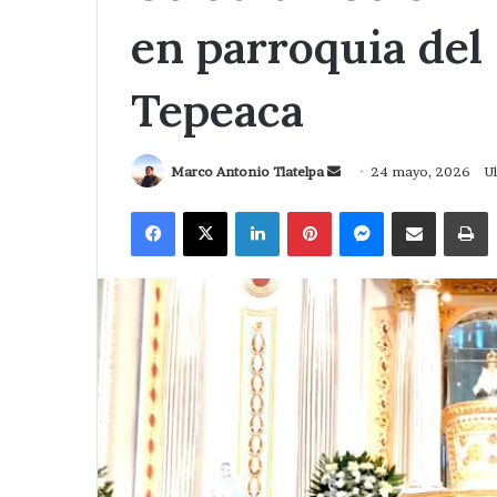
en parroquia del
Tepeaca
Send
Marco Antonio Tlatelpa
24 mayo, 2026
U
an
Facebook
X
LinkedIn
Pinterest
Messenger
Compartir via Correo
I
email