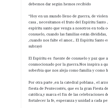
icolás
pone
debemos dar según hemos recibido
Zoyapetlayoca .
ampliación de R
Zoyapetlayoca
en
marcha
“Hoy en un mundo lleno de guerra, de violen
Velázquez
Romero
casa , necesitamos el fruto del Espíritu Sant
ampliación
espíritu santo que venga a nosotros en toda o
de
consuelo, cuando las familias están divididas
Red
,cuando nos falte el amor… El Espíritu Santo 
Eléctrica.
subrayó
El Espíritu es fuente de consuelo y paz que 
conmocionado por la guerra.Nos inspira a q
soberbia que nos aleja como familia y como h
Por otra parte ,en la catedral poblana , el ar
fiesta de Pentecostés, que es la gran Fiesta del
católica,y marca el fin de las celebraciones
fortalecer la fe, esperanza y unidad a cada pe