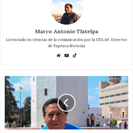
Marco Antonio Tlatelpa
Licenciado en ciencias de la comunicación por la UDLAP. Director
de Tepeaca Noticias
Website
YouTube
TikTok
El
choque
de
trenes
que
se
viene
en
Tepeaca