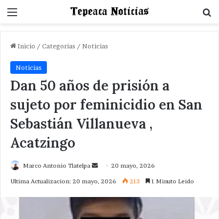
Menu
B
Inicio
/
Categorias
/
Noticias
Noticias
Dan 50 años de prisión a
sujeto por feminicidio en San
Sebastián Villanueva ,
Acatzingo
Send
Marco Antonio Tlatelpa
20 mayo, 2026
an
Ultima Actualizacion: 20 mayo, 2026
213
1 Minuto Leido
email