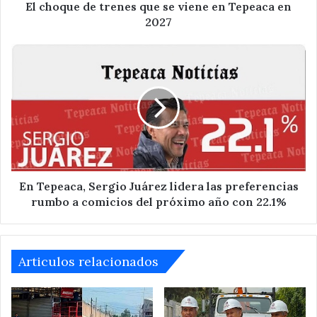
en
El choque de trenes que se viene en Tepeaca en
2027
2027
En
Tepeaca,
Sergio
Juárez
lidera
las
preferencias
rumbo
a
comicios
En Tepeaca, Sergio Juárez lidera las preferencias
del
rumbo a comicios del próximo año con 22.1%
próximo
año
con
22.1%
Articulos relacionados