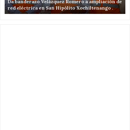
Da banderazo Velázquez Romero a ampliación de
eléctrica
en
red eléctrica en San Hipólito Xochiltenango .
en
zo
San
ar
Hipólito
Xochiltenango
.