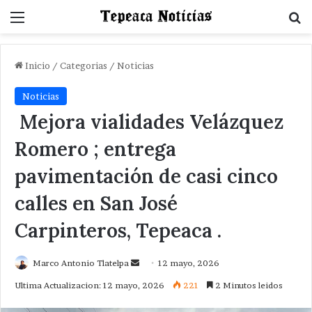
Menu
B
Inicio
/
Categorias
/
Noticias
Noticias
Mejora vialidades Velázquez
Romero ; entrega
pavimentación de casi cinco
calles en San José
Carpinteros, Tepeaca .
Send
Marco Antonio Tlatelpa
12 mayo, 2026
an
Ultima Actualizacion: 12 mayo, 2026
221
2 Minutos leidos
email