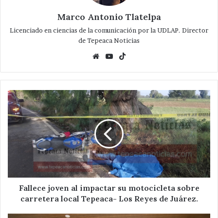
Marco Antonio Tlatelpa
Licenciado en ciencias de la comunicación por la UDLAP. Director
de Tepeaca Noticias
Website
YouTube
TikTok
Fallece
joven
al
impactar
su
motocicleta
sobre
carretera
local
Tepeaca-
Fallece joven al impactar su motocicleta sobre
Los
carretera local Tepeaca- Los Reyes de Juárez.
Reyes
de
Entregan