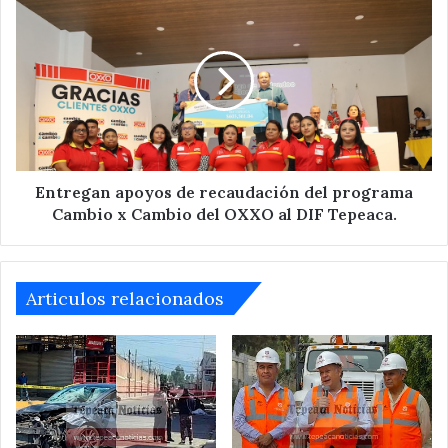
Juárez.
apoyos
de
recaudación
del
programa
Cambio
x
Cambio
del
Entregan apoyos de recaudación del programa
OXXO
Cambio x Cambio del OXXO al DIF Tepeaca.
al
DIF
Tepeaca.
Articulos relacionados