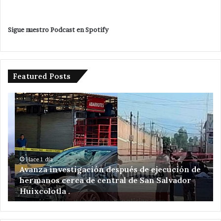
Sigue nuestro Podcast en Spotify
Featured Posts
Avanza
Da
investigación
ba
después
Ve
de
Ro
ejecución
a
de
am
hermanos
de
Hace 1 día
Avanza investigación después de ejecución de
cerca
re
hermanos cerca de central de San Salvador
de
el
Huixcolotla .
central
en
de
Sa
San
Hi