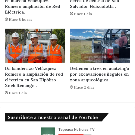
en marcha Velázquez
cerca de central de San
Romero ampliación de Red
Salvador Huixcolotla .
Eléctrica.
Hace 1 día
Hace 8 horas
Da banderazo Velázquez
Detienen a tres en acatzingo
Romero a ampliación de red
por excavaciones ilegales en
eléctrica en San Hipólito
zona arqueológica.
Xochiltenango .
Hace 2 días
Hace 1 día
Suscribete a nuestro canal de YouTube