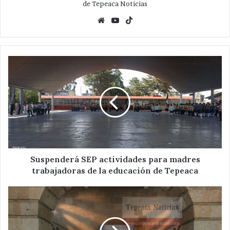
de Tepeaca Noticias
Website
YouTube
TikTok
Suspenderá
SEP
actividades
para
madres
trabajadoras
de
la
educación
de
Suspenderá SEP actividades para madres
Tepeaca
trabajadoras de la educación de Tepeaca
La
SEP
y
autoridades