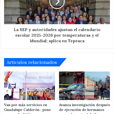
ajustan
el
calendario
escolar
2025-
2026
La SEP y autoridades ajustan el calendario
por
escolar 2025-2026 por temperaturas y el
temperaturas
Mundial; aplica en Tepeaca
y
el
Mundial;
aplica
Articulos relacionados
en
Tepeaca
Van por más servicios en
Avanza investigación después
Guadalupe Calderón ; pone
de ejecución de hermanos