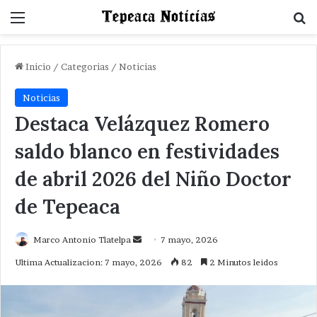
Menu
B
Inicio
/
Categorias
/
Noticias
Noticias
Destaca Velázquez Romero
saldo blanco en festividades
de abril 2026 del Niño Doctor
de Tepeaca
Send
Marco Antonio Tlatelpa
7 mayo, 2026
an
Ultima Actualizacion: 7 mayo, 2026
82
2 Minutos leidos
email