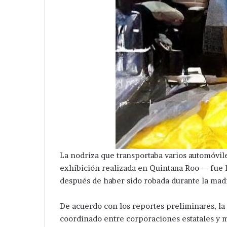
a
de
Santa Cecilia .
Huixcolotla .
olonia
central
anta
de
ecilia
San
Salvador
Huixcolotla
.
La nodriza que transportaba varios automóvi
exhibición realizada en Quintana Roo— fue l
después de haber sido robada durante la mad
De acuerdo con los reportes preliminares, la
coordinado entre corporaciones estatales y m