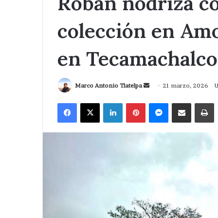
Roban nodriza co
colección en Amo
en Tecamachalco
Send
Marco Antonio Tlatelpa
21 marzo, 2026
U
an
Facebook
X
LinkedIn
Pinterest
Messenger
Compartir via Correo
I
email