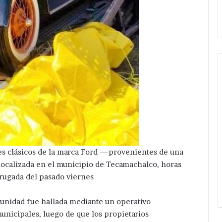
eléctrica
Xochiltenango .
en
San
Hipólito
Xochiltenango
.
les clásicos de la marca Ford —provenientes de una
ocalizada en el municipio de Tecamachalco, horas
rugada del pasado viernes
 unidad fue hallada mediante un operativo
unicipales, luego de que los propietarios