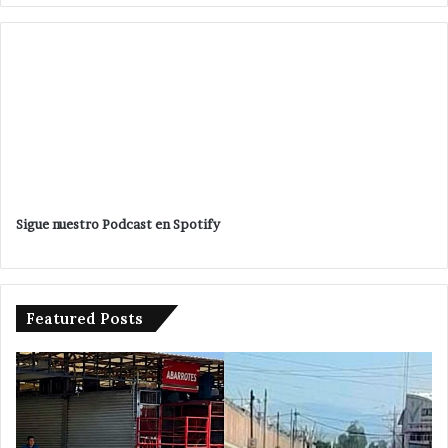
Sigue nuestro Podcast en Spotify
Featured Posts
Da
banderazo
Velázquez
Romero
a