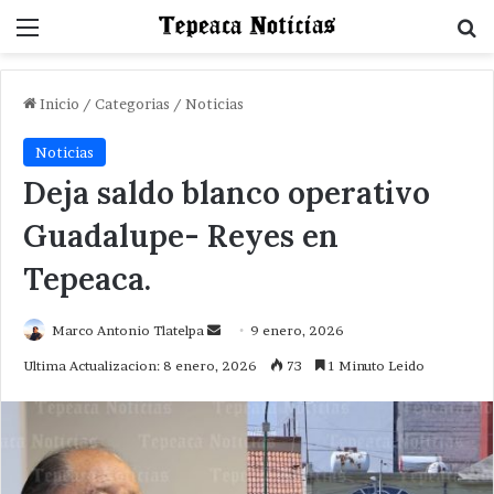
Menu
B
Inicio
/
Categorias
/
Noticias
Noticias
Deja saldo blanco operativo
Guadalupe- Reyes en
Tepeaca.
Send
Marco Antonio Tlatelpa
9 enero, 2026
an
Ultima Actualizacion: 8 enero, 2026
73
1 Minuto Leido
email