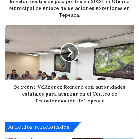
de
Revelan costos de pasaportes en 2026 en Oficina
Enlace
Municipal de Enlace de Relaciones Exteriores en
de
Tepeaca.
Relaciones
Exteriores
Se
en
reúne
Tepeaca.
Velázquez
Romero
con
autoridades
estatales
para
avanzar
en
Se reúne Velázquez Romero con autoridades
el
estatales para avanzar en el Centro de
Centro
Transformación de Tepeaca
de
Transformación
de
Tepeaca
Articulos relacionados