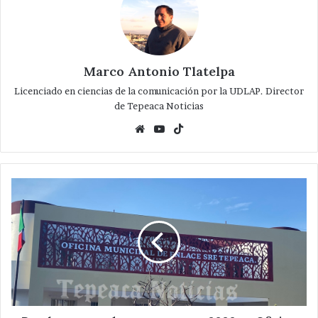
Marco Antonio Tlatelpa
Licenciado en ciencias de la comunicación por la UDLAP. Director
de Tepeaca Noticias
Website
YouTube
TikTok
Revelan
costos
de
pasaportes
en
2026
en
Oficina
Municipal