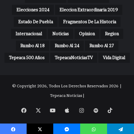
Elecciones 2024
Eleccion Extraordinaria 2019
Estado De Puebla
Fragmentos De La Historia
Internacional
Noticias
Opinion
Region
Rumbo Al 18
Rumbo Al 24
Rumbo Al 27
Tepeaca 500 Años
TepeacaNoticiasTV
Vida Digital
© Copyright 2026, Todos Los Derechos Reservados 2026 |
Tepeaca Noticias |
Facebook
X
YouTube
Apple
Instagram
Spotify
TikTok