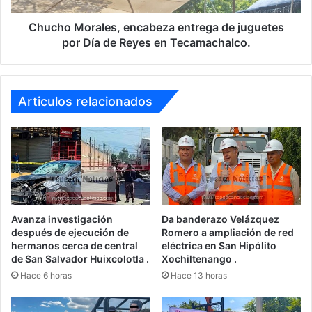
de
Reyes
Chucho Morales, encabeza entrega de juguetes
en
por Día de Reyes en Tecamachalco.
Tecamachalco.
Articulos relacionados
Avanza investigación
Da banderazo Velázquez
después de ejecución de
Romero a ampliación de red
hermanos cerca de central
eléctrica en San Hipólito
de San Salvador Huixcolotla .
Xochiltenango .
Hace 6 horas
Hace 13 horas