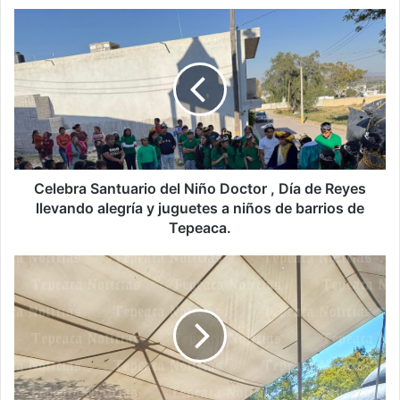
Celebra
Santuario
del
Niño
Doctor
,
Día
de
Reyes
llevando
Celebra Santuario del Niño Doctor , Día de Reyes
alegría
llevando alegría y juguetes a niños de barrios de
y
Tepeaca.
juguetes
a
Chucho
niños
Morales,
de
encabeza
barrios
entrega
de
de
Tepeaca.
juguetes
por
Día