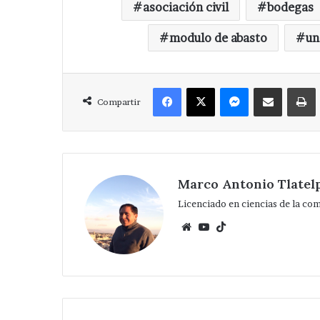
asociación civil
bodegas
modulo de abasto
un
Facebook
X
Messenger
Compartir via Correo
Compartir
Ampliará
edil
de
Tepeaca
red
eléctrica
Marco Antonio Tlatel
Hace 3 días
en
Ampliará edil 
Licenciado en ciencias de la co
San
eléctrica en Sa
Nicolás
Website
YouTube
TikTok
Zoyapetlayoca 
Zoyapetlayoca
.