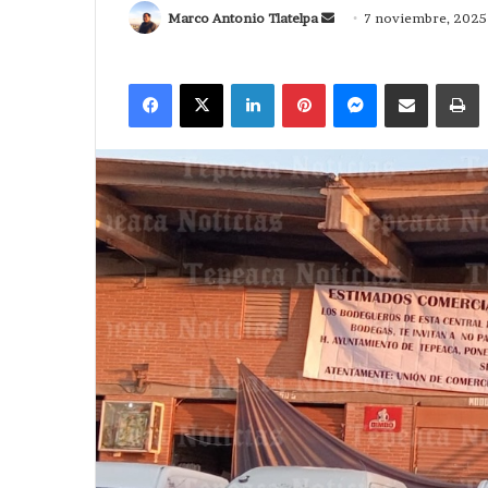
Send
Marco Antonio Tlatelpa
7 noviembre, 2025
an
email
Facebook
X
LinkedIn
Pinterest
Messenger
Compartir via Correo
I