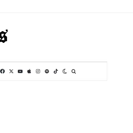
Facebook
X
YouTube
Apple
Instagram
Spotify
TikTok
Switch skin
Buscar