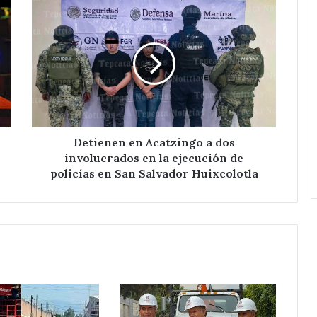
Detienen
Red
en
Eléctrica.
Acatzingo
a
dos
involucrados
en
la
ejecución
de
Detienen en Acatzingo a dos
policías
involucrados en la ejecución de
en
policías en San Salvador Huixcolotla
San
Salvador
Huixcolotla