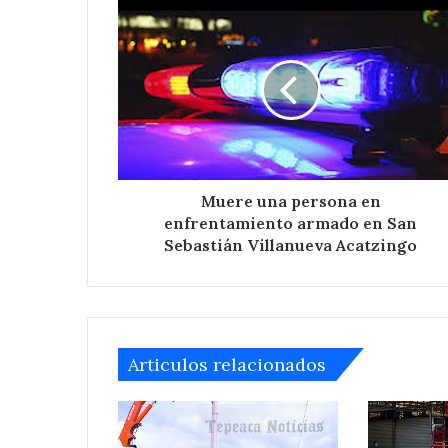
Muere
una
persona
en
enfrentamiento
armado
en
San
Sebastián
Villanueva
Muere una persona en
Acatzingo
enfrentamiento armado en San
Sebastián Villanueva Acatzingo
Articulos relacionados