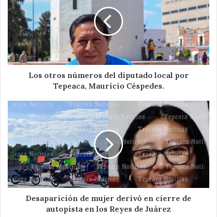
números
del
diputado
local
por
Tepeaca,
Mauricio
Céspedes.
Los otros números del diputado local por
Tepeaca, Mauricio Céspedes.
Desaparición
de
mujer
derivó
en
cierre
de
autopista
en
los
Desaparición de mujer derivó en cierre de
Reyes
autopista en los Reyes de Juárez
de