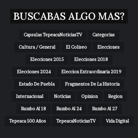
BUSCABAS ALGO MAS?
Capsulas TepeacaNoticiasTV
Categorias
Cultura / General
El Coliseo
Elecciones
Elecciones 2015
Elecciones 2018
Elecciones 2024
Eleccion Extraordinaria 2019
Estado De Puebla
Fragmentos De La Historia
Internacional
Noticias
Opinion
Region
Rumbo Al 18
Rumbo Al 24
Rumbo Al 27
Tepeaca 500 Años
TepeacaNoticiasTV
Vida Digital