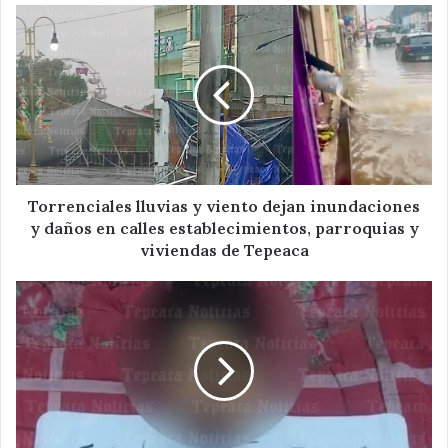
Torrenciales
lluvias
y
viento
dejan
inundaciones
y
daños
en
calles
Torrenciales lluvias y viento dejan inundaciones
establecimientos,
y daños en calles establecimientos, parroquias y
parroquias
viviendas de Tepeaca
y
viviendas
Con
de
mensaje
Tepeaca
de
advertencia
,
abandonan
cabeza
en