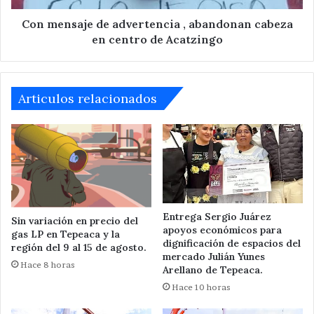
centro
de
Con mensaje de advertencia , abandonan cabeza
Acatzingo
en centro de Acatzingo
Articulos relacionados
Entrega Sergio Juárez
Sin variación en precio del
apoyos económicos para
gas LP en Tepeaca y la
dignificación de espacios del
región del 9 al 15 de agosto.
mercado Julián Yunes
Hace 8 horas
Arellano de Tepeaca.
Hace 10 horas