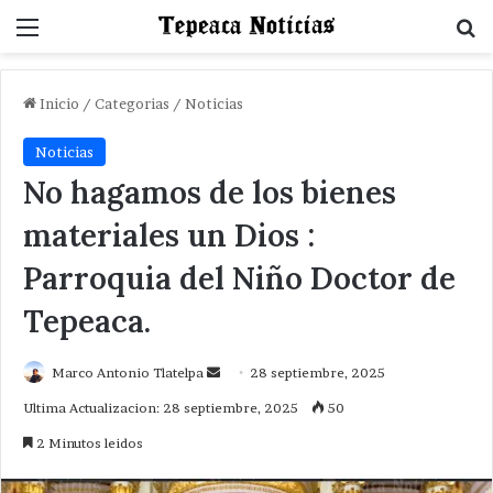
Menu
B
Inicio
/
Categorias
/
Noticias
Noticias
No hagamos de los bienes
materiales un Dios :
Parroquia del Niño Doctor de
Tepeaca.
Send
Marco Antonio Tlatelpa
28 septiembre, 2025
an
Ultima Actualizacion: 28 septiembre, 2025
50
email
2 Minutos leidos