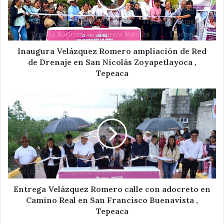
Red
de
Drenaje
en
San
Inaugura Velázquez Romero ampliación de Red
Nicolás
de Drenaje en San Nicolás Zoyapetlayoca ,
Zoyapetlayoca
Tepeaca
,
Tepeaca
Entrega
Velázquez
Romero
calle
con
adocreto
en
Camino
Real
en
Entrega Velázquez Romero calle con adocreto en
San
Camino Real en San Francisco Buenavista ,
Francisco
Tepeaca
Buenavista