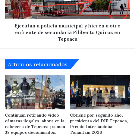
a
otro
enfrente
de
Ejecutan a policía municipal y hieren a otro
secundaria
enfrente de secundaria Filiberto Quiroz en
Filiberto
Tepeaca
Quiroz
en
Tepeaca
Articulos relacionados
Continuan retirando video
Obtiene por segundo año,
cámaras ilegales, ahora en la
presidenta del DIF Tepeaca,
cabecera de Tepeaca ; suman
Premio Internacional
38 equipos decomisados.
Tonantzin 2026