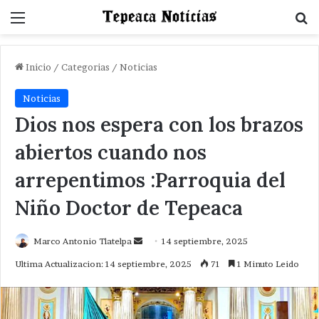
Menu
B
Inicio
/
Categorias
/
Noticias
Noticias
Dios nos espera con los brazos
abiertos cuando nos
arrepentimos :Parroquia del
Niño Doctor de Tepeaca
Send
Marco Antonio Tlatelpa
14 septiembre, 2025
an
Ultima Actualizacion: 14 septiembre, 2025
71
1 Minuto Leido
email