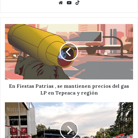
Website
YouTube
TikTok
En
Fiestas
Patrias
,
se
mantienen
precios
del
gas
LP
En Fiestas Patrias , se mantienen precios del gas
en
LP en Tepeaca y región
Tepeaca
y
Ejecutan
región
a
policía
municipal
y
hieren