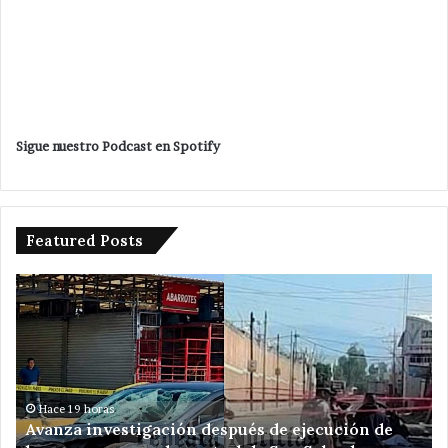
Sigue nuestro Podcast en Spotify
Featured Posts
Da
banderazo
Velázquez
Romero
a
ampliación
de
ués de ejecución de
red
Hace 1 día