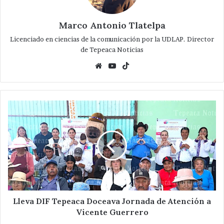
Marco Antonio Tlatelpa
Licenciado en ciencias de la comunicación por la UDLAP. Director
de Tepeaca Noticias
Website
YouTube
TikTok
Lleva
DIF
Tepeaca
Doceava
Jornada
de
Atención
a
Vicente
Guerrero
Lleva DIF Tepeaca Doceava Jornada de Atención a
Vicente Guerrero