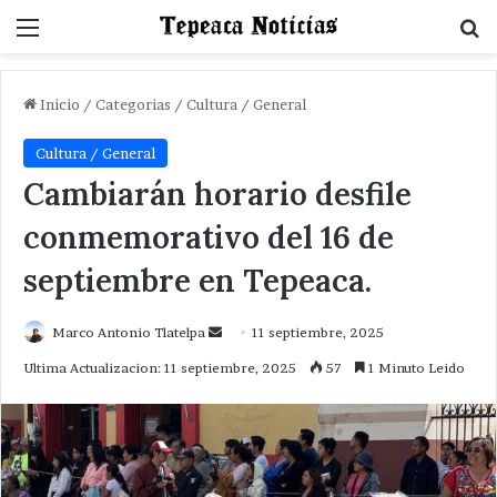
Menu
B
Inicio
/
Categorias
/
Cultura / General
Cultura / General
Cambiarán horario desfile
conmemorativo del 16 de
septiembre en Tepeaca.
Send
Marco Antonio Tlatelpa
11 septiembre, 2025
an
Ultima Actualizacion: 11 septiembre, 2025
57
1 Minuto Leido
email